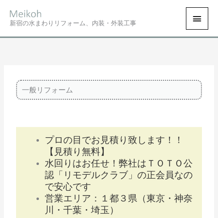
内
ホーム
一般リフォーム
メ
容
新宿の水まわりリフォーム、内装・外装工事
を
イ
ス
キ
ン
ッ
プ
メ
一般リフォーム
ニ
ュ
ー
プロの目でお見積り致します！！
【見積り無料】
水回りはお任せ！弊社はＴＯＴＯ公
認「リモデルクラブ」の正会員なの
で安心です
営業エリア：１都３県（東京・神奈
川・千葉・埼玉）