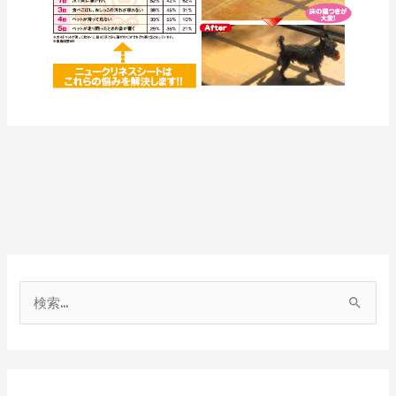
検
索
対
象