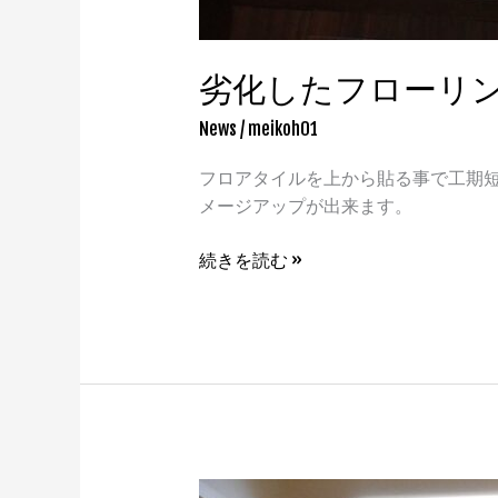
劣化したフローリ
News
/
meikoh01
フロアタイルを上から貼る事で工期短
メージアップが出来ます。
続きを読む »
洗