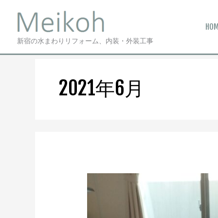
内
ホーム
2021年
6月
容
HO
を
新宿の水まわりリフォーム、内装・外装工事
ス
キ
ッ
プ
2021年6月
劣
化
し
た