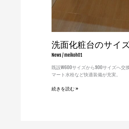
洗面化粧台のサイ
News
/
meikoh01
既設W600サイズから900サイズへ交
マート水栓など快適装備が充実。
続きを読む »