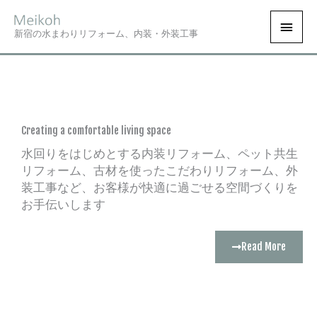
内
メ
容
新宿の水まわりリフォーム、内装・外装工事
を
イ
ス
キ
ン
ッ
プ
メ
Creating a comfortable living space
ニ
水回りをはじめとする内装リフォーム、ペット共生
ュ
リフォーム、古材を使ったこだわりリフォーム、外
装工事など、お客様が快適に過ごせる空間づくりを
ー
お手伝いします
Read More