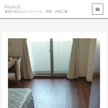
内
ホーム
News
劣化したフローリング床をリニューアル
メ
容
新宿の水まわりリフォーム、内装・外装工事
を
イ
ス
キ
ン
ッ
プ
メ
ニ
ュ
ー