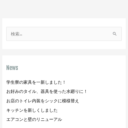
検
索
対
象
News
:
学生寮の家具を一新しました！
お好みのタイル、器具を使った水廻りに！
お店のトイレ内装をシックに模様替え
キッチンを新しくしました
エアコンと壁のリニューアル